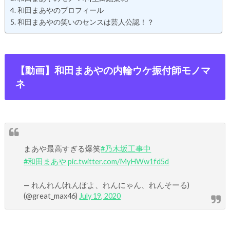
和田まあやのプロフィール
和田まあやの笑いのセンスは芸人公認！？
【動画】和田まあやの内輪ウケ振付師モノマ
ネ
まあや最高すぎる爆笑
#乃木坂工事中
#和田まあや
pic.twitter.com/MyHWw1fd5d
— れんれん(れんぽよ、れんにゃん、れんそーる)
(@great_max46)
July 19, 2020