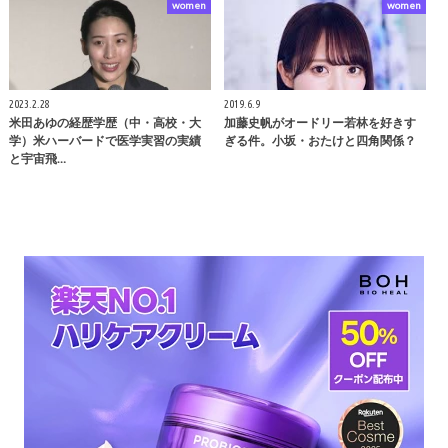
women
women
2023.2.28
2019.6.9
米田あゆの経歴学歴（中・高校・大
加藤史帆がオードリー若林を好きす
学）米ハーバードで医学実習の実績
ぎる件。小坂・おたけと四角関係？
と宇宙飛…