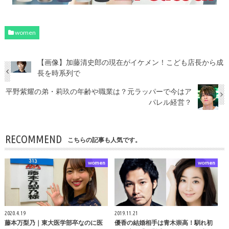
women
【画像】加藤清史郎の現在がイケメン！こども店長から成
長を時系列で
平野紫耀の弟・莉玖の年齢や職業は？元ラッパーで今はア
パレル経営？
RECOMMEND
こちらの記事も人気です。
women
women
2020.4.19
2019.11.21
藤本万梨乃｜東大医学部卒なのに医
優香の結婚相手は青木崇高！馴れ初