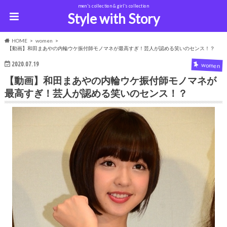
men's collection & girl's collection
Style with Story
HOME
women
【動画】和田まあやの内輪ウケ振付師モノマネが最高すぎ！芸人が認める笑いのセンス！？
2020.07.19
women
【動画】和田まあやの内輪ウケ振付師モノマネが
最高すぎ！芸人が認める笑いのセンス！？