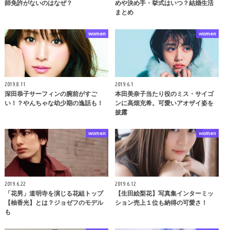
師免許がないのはなぜ？
めや決め手・挙式はいつ？結婚生活
まとめ
women
women
2019.8.11
2019.6.1
深田恭子サーフィンの腕前がすご
本田美奈子当たり役のミス・サイゴ
い！？やんちゃな幼少期の逸話も！
ンに高畑充希。可愛いアオザイ姿を
披露
women
women
2019.6.22
2019.6.12
「花男」道明寺を演じる花組トップ
【生田絵梨花】写真集インターミッ
【柚香光】とは？ジョゼフのモデル
ション売上１位も納得の可愛さ！
も