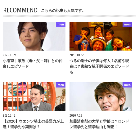
RECOMMEND
こちらの記事も人気です。
men
men
2020.1.19
2021.10.22
小瀧望｜家族（母・父・姉）との仲
つるの剛士の子供は何人？名前や現
良しエピソード
在は？素敵な親子関係のエピソード
も
men
men
2020.3.12
2020.7.23
【2020】ウエンツ瑛士の英語力が上
加藤清史郎の大学と学部は？ロンド
達！留学先や期間は？
ン留学先と留学理由も調査！