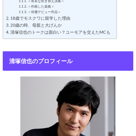
＜有名な吹き替え演奏＞
＜作曲した楽曲＞
＜俳優デビュー作品＞
18歳でモスクワに留学した理由
20歳の時、母親と大げんか
清塚信也のトークは面白い？ユーモアを交えたMCも
清塚信也のプロフィール