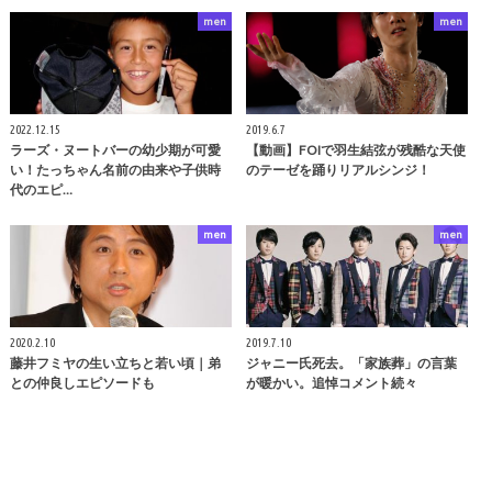
men
men
2022.12.15
2019.6.7
ラーズ・ヌートバーの幼少期が可愛
【動画】FOIで羽生結弦が残酷な天使
い！たっちゃん名前の由来や子供時
のテーゼを踊りリアルシンジ！
代のエピ…
men
men
2020.2.10
2019.7.10
藤井フミヤの生い立ちと若い頃｜弟
ジャニー氏死去。「家族葬」の言葉
との仲良しエピソードも
が暖かい。追悼コメント続々