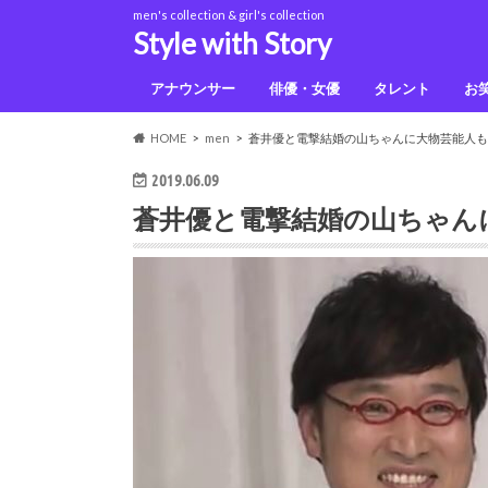
men's collection & girl's collection
Style with Story
アナウンサー
俳優・女優
タレント
お
佐藤健
上白石萌音
鈴木光
HOME
men
蒼井優と電撃結婚の山ちゃんに大物芸能人も
2019.06.09
蒼井優と電撃結婚の山ちゃん