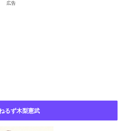
広告
ねるず木梨憲武