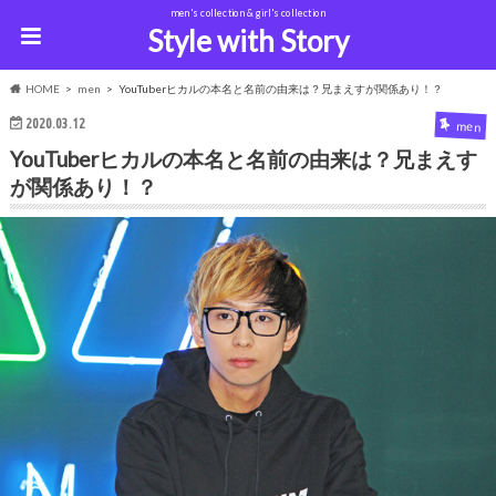
men's collection & girl's collection
Style with Story
HOME
men
YouTuberヒカルの本名と名前の由来は？兄まえすが関係あり！？
2020.03.12
men
YouTuberヒカルの本名と名前の由来は？兄まえす
が関係あり！？