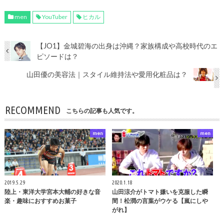
men
YouTuber
ヒカル
【JO1】金城碧海の出身は沖縄？家族構成や高校時代のエ
ピソードは？
山田優の美容法｜スタイル維持法や愛用化粧品は？
RECOMMEND
こちらの記事も人気です。
men
men
2019.5.29
2020.1.18
陸上・東洋大学宮本大輔の好きな音
山田涼介がトマト嫌いを克服した瞬
楽・趣味におすすめお菓子
間！松潤の言葉がウケる【嵐にしや
がれ】