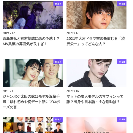
men
men
2019.5.12
2019.9.17
西島隆弘と有村架純に恋の予感！？
2021年大河ドラマ吉沢亮演じる「渋
MV共演の雰囲気が良すぎ！
沢栄一」ってどんな人？
men
men
2021.9.11
2019.9.16
ジャンポケ太田の嫁はモデル近藤千
マットの友人モデルのマフィンって
尋！馴れ初めや初デート話にプロポ
誰？出身や日本語・主な活動は？
ーズの言…
men
men