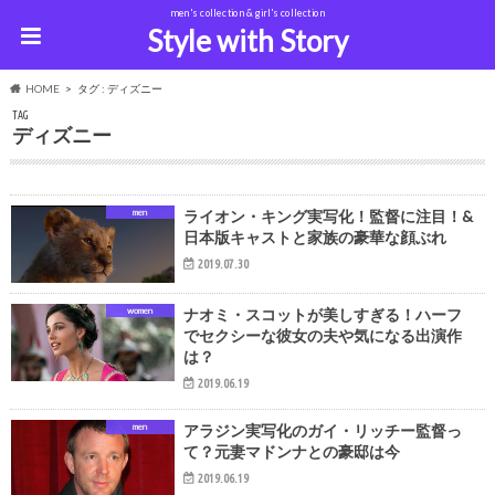
men's collection & girl's collection
Style with Story
HOME
タグ : ディズニー
TAG
ディズニー
men
ライオン・キング実写化！監督に注目！&
日本版キャストと家族の豪華な顔ぶれ
2019.07.30
women
ナオミ・スコットが美しすぎる！ハーフ
でセクシーな彼女の夫や気になる出演作
は？
2019.06.19
men
アラジン実写化のガイ・リッチー監督っ
て？元妻マドンナとの豪邸は今
2019.06.19