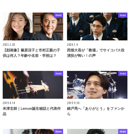
men
men
2023.2.28
2020.1.4
【顔画像】篠原涼子と市村正親の子
西畑大吾が「教場」でサイコパス役
供は何人？年齢や名前・学校は？
演技が怖い！の声
men
men
2019.4.14
2019.9.30
米津玄師｜Lemon誕生秘話と代表作
錦戸亮へ「ありがとう」をファンか
品
ら
men
men