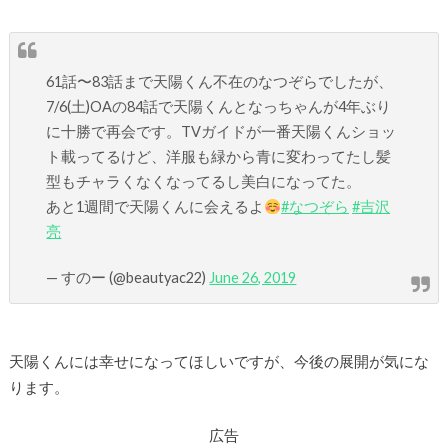
61話〜83話まで天陽くん不在のなつぞらでしたが、
7/6(土)OAの84話で天陽くんとなっちゃんが4年ぶり
に十勝で再会です。TVガイドが一番天陽くんショッ
ト載ってるけど、洋服も緑から青に変わってたし髪
型もチャラくなくなってるし美白になってた。
あと1週間で天陽くんに会えるよ
#なつぞら
#吉沢
亮
— すのー (@beautyac22)
June 26, 2019
天陽くんには幸せになってほしいですが、今後の展開が気にな
ります。
広告