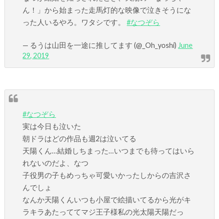
ん！」から始まった走馬灯的な映像で泣きそうにな
った人いるやろ。ワタシです。
#なつぞら
— るうは山田を一途に推してます (@_Oh_yoshi)
June
29, 2019
#なつぞら
実は今日も泣いた
朝ドラはどの作品も週2は泣いてる
天陽くん…結婚しちまった…いつまでも待ってはいら
れないのだよ、なつ
子役男の子もめっちゃ可愛いかったしからの吉沢さ
んでしょ
なんか天陽くんいつも小屋で絵描いてるから光がキ
ラキラあたっててマジ王子様私の光太陽天陽だっ