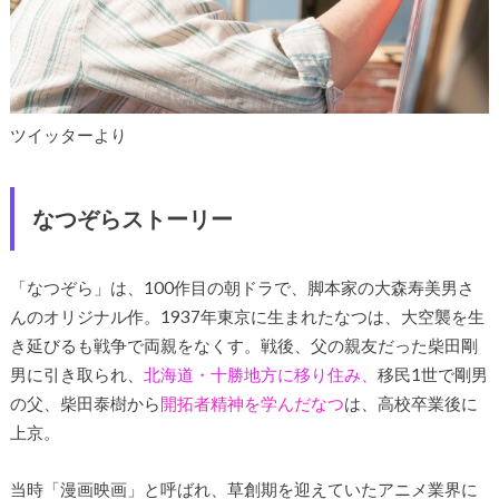
ツイッターより
なつぞらストーリー
「なつぞら」は、100作目の朝ドラで、脚本家の大森寿美男さ
んのオリジナル作。1937年東京に生まれたなつは、大空襲を生
き延びるも戦争で両親をなくす。戦後、父の親友だった柴田剛
男に引き取られ、
北海道・十勝地方に移り住み、
移民1世で剛男
の父、柴田泰樹から
開拓者精神を学んだなつ
は、高校卒業後に
上京。
当時「漫画映画」と呼ばれ、草創期を迎えていたアニメ業界に