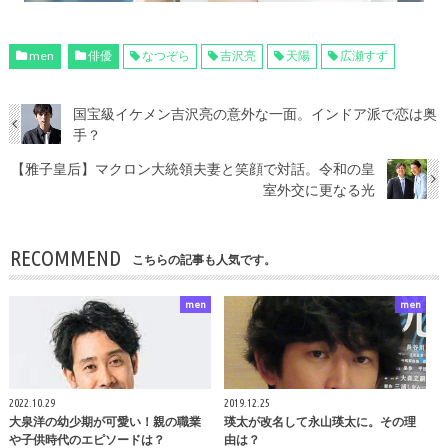
men
俳優
なつぞら
吉沢亮
天陽
広瀬すず
国宝級イケメン吉沢亮の意外な一面。インドア派で恋は奥
手？
【雅子皇后】マクロン大統領夫妻と笑顔で対話。令和の皇
室外交に更なる光
RECOMMEND
こちらの記事も人気です。
men
men
2022.10.29
2019.12.25
大泉洋の幼少期が可愛い！親の職業
瑛太が改名して永山瑛太に。その理
や子供時代のエピソードは？
由は？