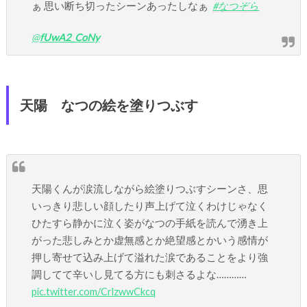
ぁ 思い断ち切ったシーンあったしなぁ
#なつぞら
@
fUwA2_CoNy
天陽 なつの絵を塗りつぶす
天陽くんが涙流しながら絵塗りつぶすシーンさ、思
いっきり悲しい顔したり声上げて泣くわけじゃなく
ひたすら静かに泣く姿がなつの手紙を読んで湧き上
がった悲しみとか虚無感とか絶望感とかいう感情が
押し寄せて込み上げて溢れた涙であることをより強
調してて辛いし見てる方にも刺さるよな…………
pic.twitter.com/CrlzwwCkcq