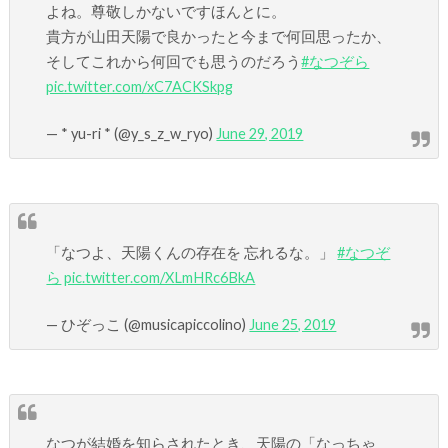
よね。尊敬しかないですほんとに。
貴方が山田天陽で良かったと今まで何回思ったか、
そしてこれから何回でも思うのだろう
#なつぞら
pic.twitter.com/xC7ACKSkpg
— * yu-ri * (@y_s_z_w_ryo)
June 29, 2019
「なつよ、天陽くんの存在を 忘れるな。」
#なつぞ
ら
pic.twitter.com/XLmHRc6BkA
— ひぞっこ (@musicapiccolino)
June 25, 2019
なつが結婚を知らされたとき、天陽の「なっちゃ