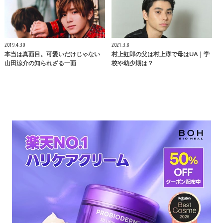
2019.4.30
2021.3.8
本当は真面目。可愛いだけじゃない
村上虹郎の父は村上淳で母はUA｜学
山田涼介の知られざる一面
校や幼少期は？