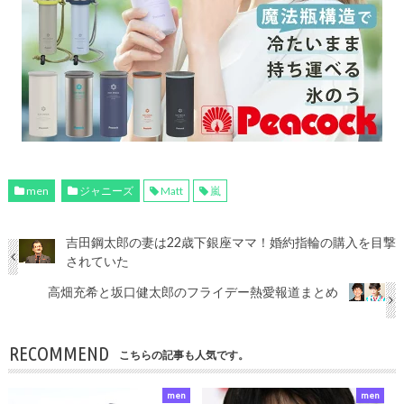
men
ジャニーズ
Matt
嵐
吉田鋼太郎の妻は22歳下銀座ママ！婚約指輪の購入を目撃
されていた
高畑充希と坂口健太郎のフライデー熱愛報道まとめ
RECOMMEND
こちらの記事も人気です。
men
men