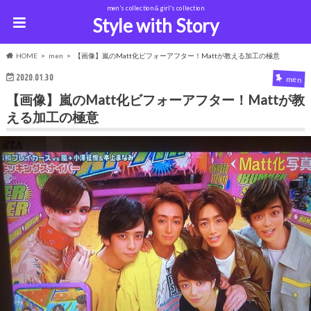
men's collection & girl's collection
Style with Story
HOME
men
【画像】嵐のMatt化ビフォーアフター！Mattが教える加工の極意
2020.01.30
men
【画像】嵐のMatt化ビフォーアフター！Mattが教
える加工の極意