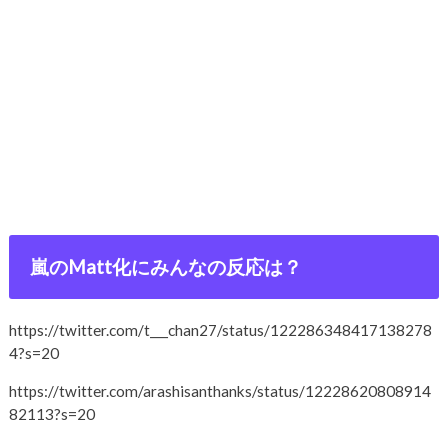
嵐のMatt化にみんなの反応は？
https://twitter.com/t___chan27/status/122286348417138278
4?s=20
https://twitter.com/arashisanthanks/status/12228620808914
82113?s=20