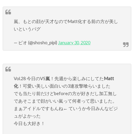
嵐、もとの顔が天才なのでMatt化する前の方が美し
いというバグ
— ピオ (@shosho_pipi)
January 30, 2020
Vol.28 今日のVS
嵐
！先週から楽しみにしてた
Matt
化
！可愛い美しい面白いの3連攻撃喰らいました
でも当たり前だけどbeforeの方が好きだし加工無し
であそこまで顔がいい嵐って何者って思いました。
まぁアイドルですもんね← ていうか今日みんなビジ
ュがよかった
今日も大好き！