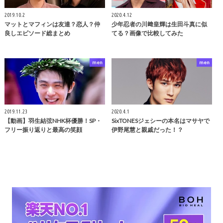
2019.10.2
2020.4.12
マットとマフィンは友達？恋人？仲
少年忍者の川﨑皇輝は生田斗真に似
良しエピソード総まとめ
てる？画像で比較してみた
men
men
2019.11.23
2020.4.1
【動画】羽生結弦NHK杯優勝！SP・
SixTONESジェシーの本名はマサヤで
フリー振り返りと最高の笑顔
伊野尾慧と親戚だった！？