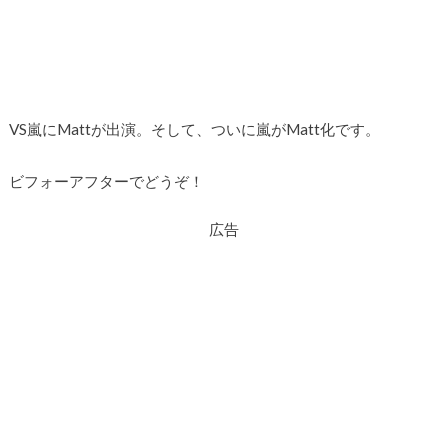
VS嵐にMattが出演。そして、ついに嵐がMatt化です。
ビフォーアフターでどうぞ！
広告