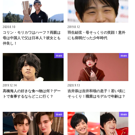
2020.8.10
2019.8.12
コリン・モリカワはハーフ？両親は
羽生結弦・母そっくりの笑顔！意外
母は中国人で父は日本人？彼女とも
にも病弱だった少年時代
仲良し！
men
men
2019.12.14
2020.9.13
髙橋海人の好きな食べ物は何？デー
吉井添は吉井和哉の息子！若い頃に
トで食事するならどこに行く？
そっくり！職業はモデルで年齢は？
men
men