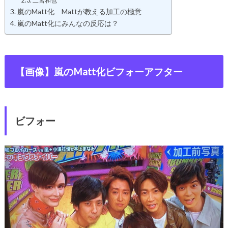
二宮和也
嵐のMatt化 Mattが教える加工の極意
嵐のMatt化にみんなの反応は？
【画像】嵐のMatt化ビフォーアフター
ビフォー