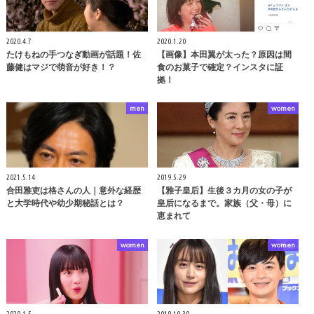
2020.4.7
2020.1.20
たけもねの手つなぎ動画が話題！佐
【画像】本田翼が太った？原因は間
藤健はマジで萌音が好き！？
食のお菓子で確定？インスタに証
拠！
men
women
2021.5.14
2019.5.29
合田雅吏は格さんの人｜意外な経歴
【雅子皇后】生後３カ月の女の子が
と大学時代や幼少期秘話とは？
皇后になるまで。家族（父・母）に
恵まれて
women
women
2020.1.5
2019.10.30