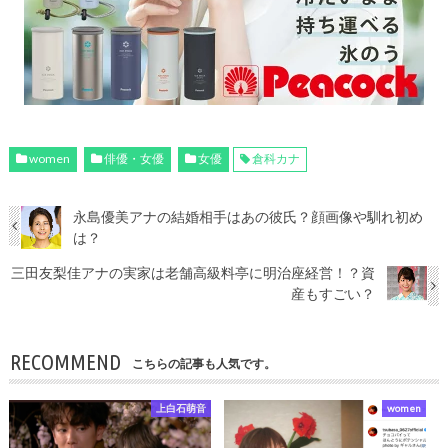
women
俳優・女優
女優
倉科カナ
永島優美アナの結婚相手はあの彼氏？顔画像や馴れ初め
は？
三田友梨佳アナの実家は老舗高級料亭に明治座経営！？資
産もすごい？
RECOMMEND
こちらの記事も人気です。
上白石萌音
women