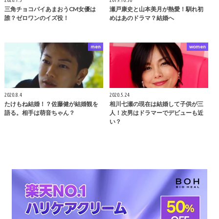
三角チョコパイあまおうCM女優は
瀬戸康史と山本美月が熱愛！馴れ初
誰？ゼロワンのイズ役！
めはあのドラマ？結婚へ
men
women
2020.8.4
2020.5.24
たけもね結婚！？佐藤健が結婚観を
相川七瀬の現在は結婚して子供が三
語る。相手は萌音ちゃん？
人！次男はドラマーでデビューも近
い？