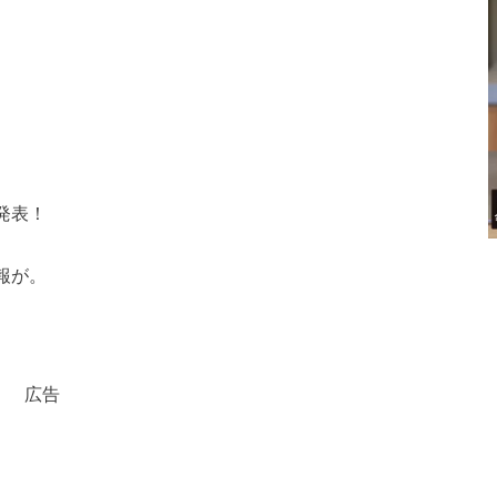
発表！
報が。
広告