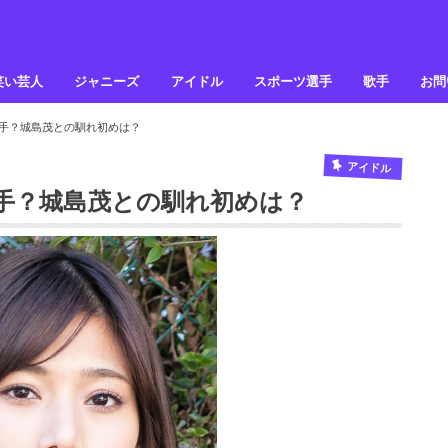
笑い芸人
ジャニーズ
アイドル
スポーツ選手
歌手
お問
手？城島茂との馴れ初めは？
アイドル
手？城島茂との馴れ初めは？