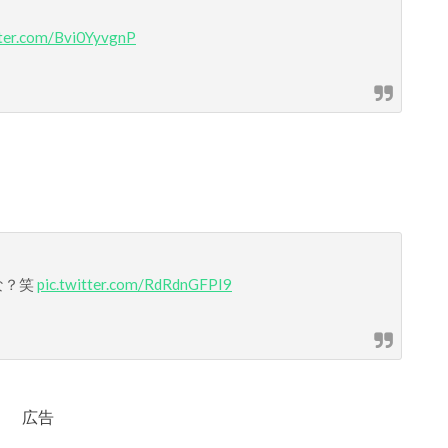
tter.com/Bvi0YyvgnP
な？笑
pic.twitter.com/RdRdnGFPI9
広告