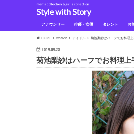
men's collection & girl's collection
Style with Story
アナウンサー
俳優・女優
タレント
お
佐藤健
上白石萌音
鈴木光
HOME
women
アイドル
菊池梨紗はハーフでお料理上
2019.09.28
菊池梨紗はハーフでお料理上