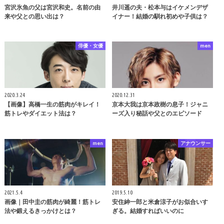
宮沢氷魚の父は宮沢和史。名前の由
井川遥の夫・松本与はイケメンデザ
来や父との思い出は？
イナー！結婚の馴れ初めや子供は？
俳優・女優
men
2020.3.24
2020.12.31
【画像】高橋一生の筋肉がキレイ！
京本大我は京本政樹の息子！ジャニ
筋トレやダイエット法は？
ーズ入り秘話や父とのエピソード
men
アナウンサー
2021.5.4
2019.5.10
画像｜田中圭の筋肉が綺麗！筋トレ
安住紳一郎と米倉涼子がお似合いす
法や鍛えるきっかけとは？
ぎる。結婚すればいいのに