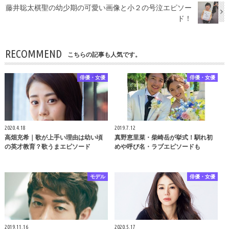
藤井聡太棋聖の幼少期の可愛い画像と小２の号泣エピソー
ド！
RECOMMEND
こちらの記事も人気です。
俳優・女優
俳優・女優
2020.4.18
2019.7.12
高畑充希｜歌が上手い理由は幼い頃
真野恵里菜・柴崎岳が挙式！馴れ初
の英才教育？歌うまエピソード
めや呼び名・ラブエピソードも
モデル
俳優・女優
2019.11.16
2020.5.17