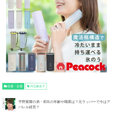
俳優・女優
河北麻友子
平野紫耀の弟・莉玖の年齢や職業は？元ラッパーで今はア
パレル経営？