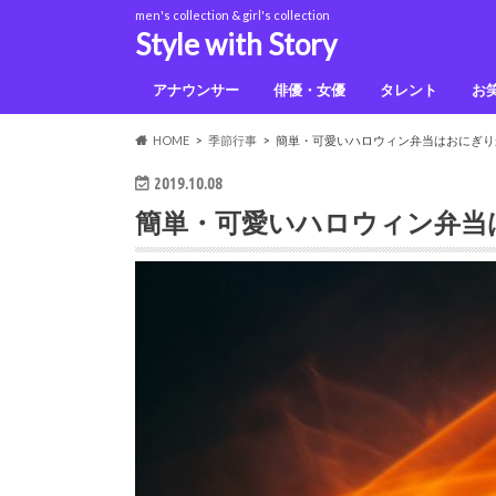
men's collection & girl's collection
Style with Story
アナウンサー
俳優・女優
タレント
お
佐藤健
上白石萌音
鈴木光
HOME
季節行事
簡単・可愛いハロウィン弁当はおにぎり
2019.10.08
簡単・可愛いハロウィン弁当