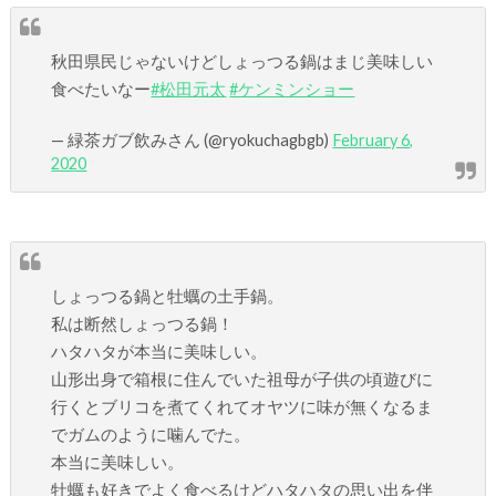
秋田県民じゃないけどしょっつる鍋はまじ美味しい
食べたいなー
#松田元太
#ケンミンショー
— 緑茶ガブ飲みさん (@ryokuchagbgb)
February 6,
2020
しょっつる鍋と牡蠣の土手鍋。
私は断然しょっつる鍋！
ハタハタが本当に美味しい。
山形出身で箱根に住んでいた祖母が子供の頃遊びに
行くとブリコを煮てくれてオヤツに味が無くなるま
でガムのように噛んでた。
本当に美味しい。
牡蠣も好きでよく食べるけどハタハタの思い出を伴