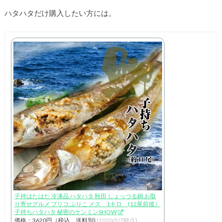
ハタハタだけ購入したい方には。
子持はたはた 冷凍品 ハタハタ 秋田 しょっつる鍋 お取
り寄せグルメ ブリコ ぶりこ メス 1キロ (12尾前後）
子持ちハタハタ 秘密のケンミンSHOW
価格：3620円（税込、送料別)
(2020/2/7時点)