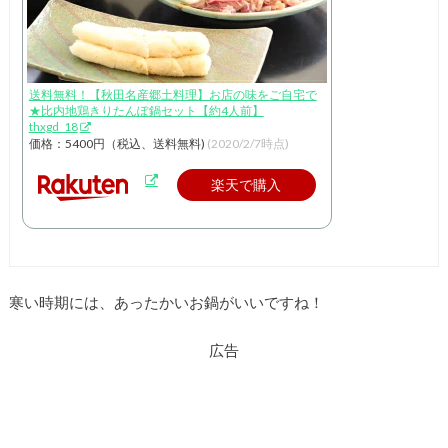
送料無料！【秋田名産郷土料理】お店の味をご自宅で
★比内地鶏きりたんぽ鍋セット【約4人前】
thxgd_18
価格：5400円（税込、送料無料)
(2020/2/7時点)
楽天で購入
寒い時期には、あったかいお鍋がいいですね！
広告