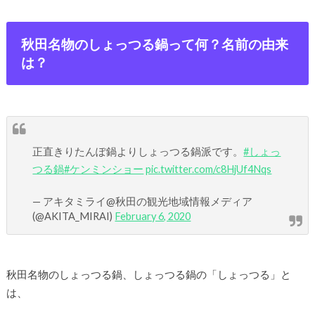
秋田名物のしょっつる鍋って何？名前の由来
は？
正直きりたんぽ鍋よりしょっつる鍋派です。
#しょっ
つる鍋
#ケンミンショー
pic.twitter.com/c8HjUf4Nqs
— アキタミライ@秋田の観光地域情報メディア
(@AKITA_MIRAI)
February 6, 2020
秋田名物のしょっつる鍋、しょっつる鍋の「しょっつる」と
は、