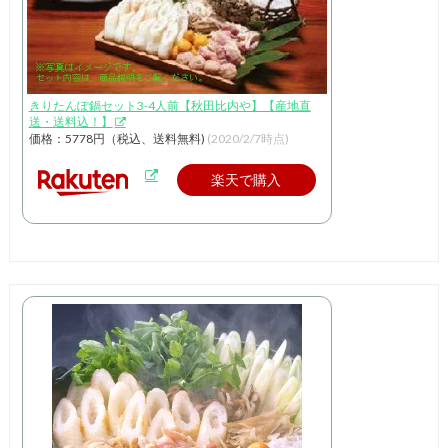
きりたんぽ鍋セット3-4人前【秋田比内や】【産地直
送・送料込！】
価格：5778円（税込、送料無料)
(2020/2/7時点)
楽天で購入