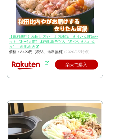
【送料無料】秋田比内や 比内地鶏 きりたんぽ鍋セ
ット（3〜4人前）比内地鶏モツ入（希少なきんかん
入） 産地直送
価格：6490円（税込、送料無料)
(2020/2/7時点)
楽天で購入