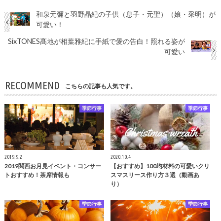
和泉元彌と羽野晶紀の子供（息子・元聖）（娘・采明）が
可愛い！
SixTONES髙地が相葉雅紀に手紙で愛の告白！照れる姿が
可愛い
RECOMMEND
こちらの記事も人気です。
季節行事
季節行事
2019.9.2
2020.10.4
2019関西お月見イベント・コンサー
【おすすめ】100均材料の可愛いクリ
トおすすめ！茶席情報も
スマスリース作り方３選（動画あ
り）
季節行事
季節行事