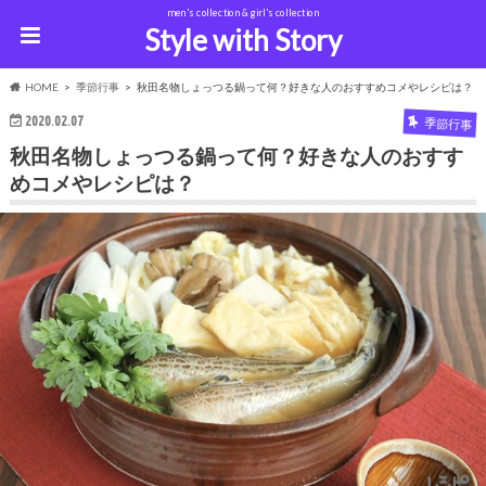
men's collection & girl's collection
Style with Story
HOME
季節行事
秋田名物しょっつる鍋って何？好きな人のおすすめコメやレシピは？
2020.02.07
季節行事
秋田名物しょっつる鍋って何？好きな人のおすす
めコメやレシピは？