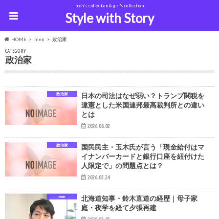
men's collection & girl's collection
Style with Story
HOME
men
政治家
CATEGORY
政治家
政治家
日本の司法はなぜ弱い？トランプ関税を
違憲とした米国連邦最高裁判所との違い
とは
2026.06.02
政治家
国民民主・玉木氏が言う「現金給付はマ
イナンバーカードと銀行口座を紐付けた
人限定で」の問題点とは？
2026.05.24
men
北海道知事・鈴木直道の経歴｜母子家
庭・夜学を経て夕張再建