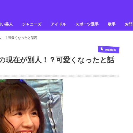
笑い芸人
ジャニーズ
アイドル
スポーツ選手
歌手
お問
別人！？可愛くなったと話題
women
子の現在が別人！？可愛くなったと話