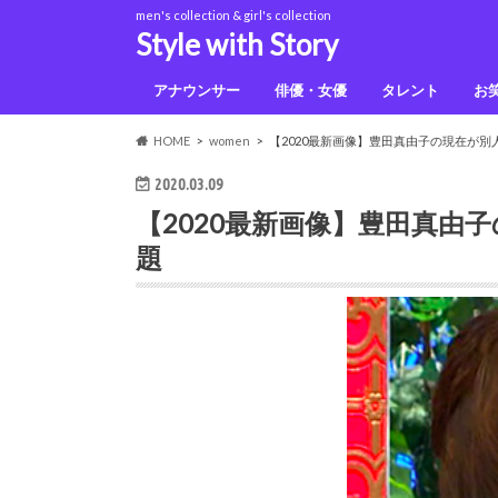
men's collection & girl's collection
Style with Story
アナウンサー
俳優・女優
タレント
お
佐藤健
上白石萌音
鈴木光
HOME
women
【2020最新画像】豊田真由子の現在が
2020.03.09
【2020最新画像】豊田真由
題