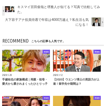
キスマイ宮田俊哉と堺雅人が似てる？写真で比較してみ
た。
大下容子アナ役員待遇で年収は4000万越え？私生活も気
になる！
RECOMMEND
こちらの記事も人気です。
men
men
2020.5.28
2020.3.12
手越祐也の家族構成｜両親・祖母・
【2020】ウエンツ瑛士の英語力が上
愛犬から愛されまくったひとりっ子
達！留学先や期間は？
men
men