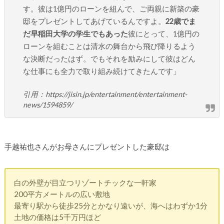
す。彼は1億円のローンを組んで、ご両親に新築の豪
邸をプレゼントしてあげているんですよ。
22歳でま
だ早稲田大学の学生でもあった
彼にとって、1億円の
ローンを組むことは清水の舞台から飛び降りるよう
な決断だったはず。でもそれを励みにして彼はどん
な仕事にも全力で取り組み続けてきたんです」
引用：https://jisin.jp/entertainment/entertainment-
news/1594859/
手越祐也さんがお母さんにプレゼントした豪邸は
白の外壁が目立つリゾートチックな一軒家
200平方メートルの広い敷地
最寄り駅から徒歩25分とかなり遠いが、海へはわずか1分
土地の価格は5千万円ほど