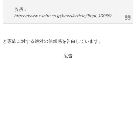
引用：
https://www.excite.co.jp/news/article/Jtopi_10059/
と家族に対する絶対の信頼感を告白しています。
広告