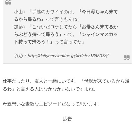
小山）「手越のカワイイのは、
『今日母ちゃん来て
るから帰るわ』
って言うもんね」
加藤）「こないだロケしてたら
『お母さん来てるか
らぶどう持って帰ろう』
って。
『シャインマスカッ
ト持って帰ろう！』
って言ってた」
引用：http://dailynewsonline.jp/article/1356336/
仕事だったり、友人と一緒にいても、「母親が来ているから帰
るわ」と言える人はなかなかいないですよね。
母親想いな素敵なエピソードだなって思います。
広告