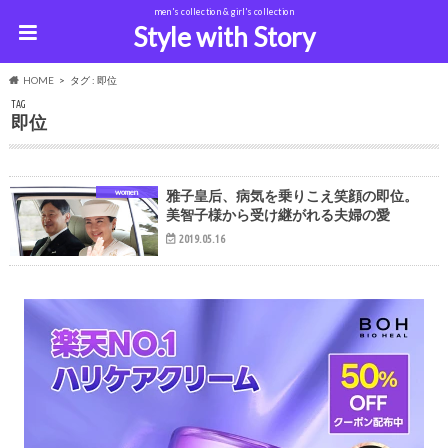
men's collection & girl's collection
Style with Story
HOME
タグ : 即位
TAG
即位
women
雅子皇后、病気を乗りこえ笑顔の即位。
美智子様から受け継がれる夫婦の愛
2019.05.16