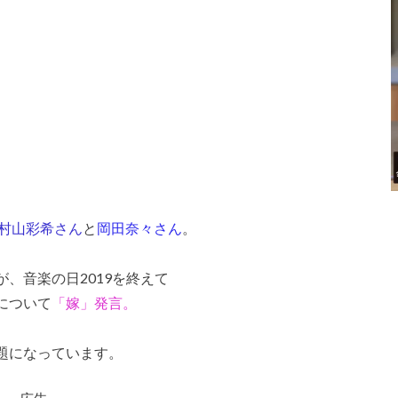
村山彩希さん
と
岡田奈々さん
。
、音楽の日2019を終えて
について
「嫁」発言。
題になっています。