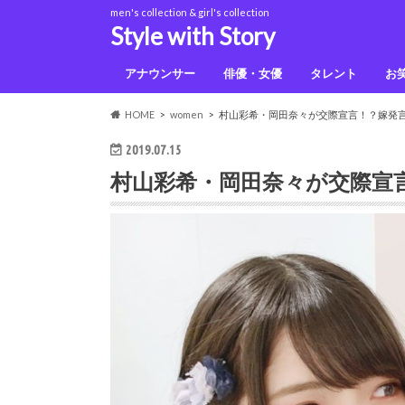
men's collection & girl's collection
Style with Story
アナウンサー
俳優・女優
タレント
お
佐藤健
上白石萌音
鈴木光
HOME
women
村山彩希・岡田奈々が交際宣言！？嫁発
2019.07.15
村山彩希・岡田奈々が交際宣