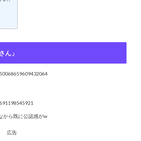
さん」
/1150068659609432064
09691198545921
なから既に公認感がw
広告