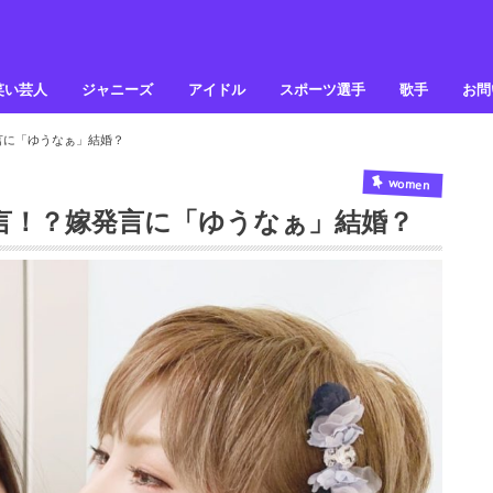
笑い芸人
ジャニーズ
アイドル
スポーツ選手
歌手
お問
言に「ゆうなぁ」結婚？
women
言！？嫁発言に「ゆうなぁ」結婚？