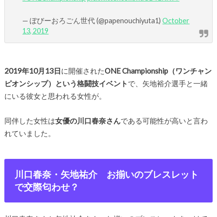
— ぼびーおろごん世代 (@papenouchiyuta1)
October
13, 2019
2019年10月13日
に開催された
ONE Championship（ワンチャン
ピオンシップ）という格闘技イベント
で、矢地裕介選手と一緒
にいる彼女と思われる女性が。
同伴した女性は
女優の川口春奈さん
である可能性が高いと言わ
れていました。
川口春奈・矢地祐介 お揃いのブレスレット
で交際匂わせ？