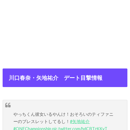
川口春奈・矢地祐介 デート目撃情報
やっちくん彼女いるやんけ！おそろいのティファニ
ーのブレスレットしてるし！
#矢地祐介
#ONEChampionship
pic.twitter.com/hdCBTzKKvT