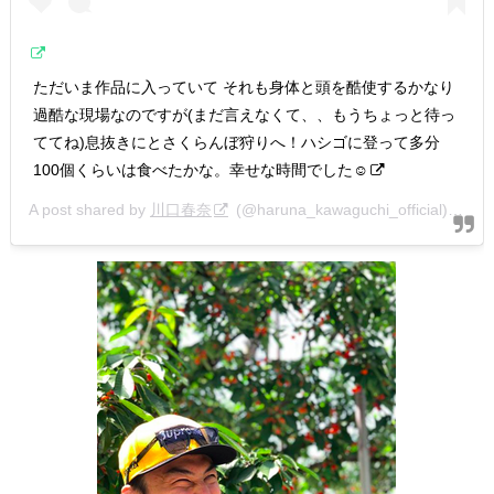
ただいま作品に入っていて それも身体と頭を酷使するかなり
過酷な現場なのですが(まだ言えなくて、、もうちょっと待っ
ててね)息抜きにとさくらんぼ狩りへ！ハシゴに登って多分
100個くらいは食べたかな。幸せな時間でした☺︎
A post shared by
川口春奈
(@haruna_kawaguchi_official) on
Ju