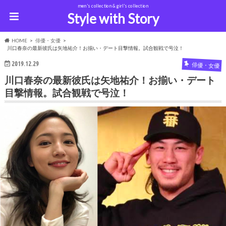
men's collection & girl's collection
Style with Story
HOME
俳優・女優
川口春奈の最新彼氏は矢地祐介！お揃い・デート目撃情報。試合観戦で号泣！
2019.12.29
俳優・女優
川口春奈の最新彼氏は矢地祐介！お揃い・デート
目撃情報。試合観戦で号泣！