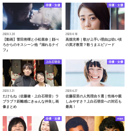
俳優・女優
俳優・女優
2020.3.20
2020.4.18
【動画】菅田将暉と小松菜奈｜顔ぺ
高畑充希｜歌が上手い理由は幼い頃
ろからのキスシーン他『溺れるナイ
の英才教育？歌うまエピソード
フ』
上白石萌音
俳優・女優
2020.3.21
2020.6.27
たけもね（佐藤健・上白石萌音）ラ
佐藤栞里の人気理由５選｜性格や親
ブラブ？距離感にきゅんな仲良し画
しみやすさ？上白石萌音への対応も
像まとめ
最高！
俳優・女優
men