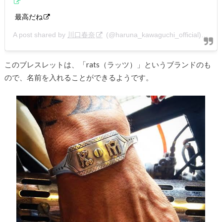
最高だね
A post shared by
川口春奈
(@haruna_kawaguchi_official) on
Ma
このブレスレットは、「rats（ラッツ）」というブランドのも
ので、名前を入れることができるようです。