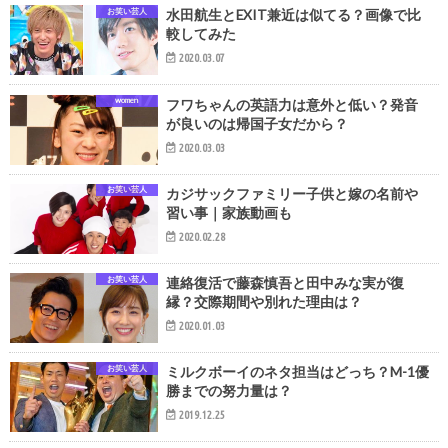
お笑い芸人
水田航生とEXIT兼近は似てる？画像で比
較してみた
2020.03.07
women
フワちゃんの英語力は意外と低い？発音
が良いのは帰国子女だから？
2020.03.03
お笑い芸人
カジサックファミリー子供と嫁の名前や
習い事｜家族動画も
2020.02.28
お笑い芸人
連絡復活で藤森慎吾と田中みな実が復
縁？交際期間や別れた理由は？
2020.01.03
お笑い芸人
ミルクボーイのネタ担当はどっち？M-1優
勝までの努力量は？
2019.12.25