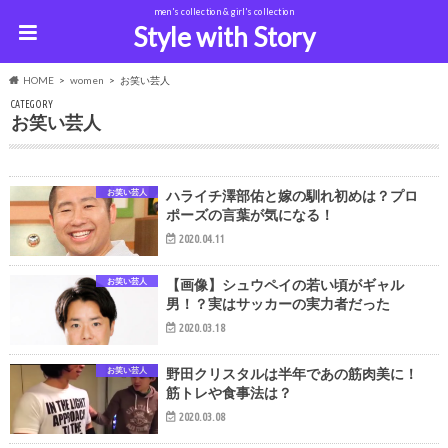
men's collection & girl's collection
Style with Story
HOME
women
お笑い芸人
CATEGORY
お笑い芸人
お笑い芸人
ハライチ澤部佑と嫁の馴れ初めは？プロ
ポーズの言葉が気になる！
2020.04.11
お笑い芸人
【画像】シュウペイの若い頃がギャル
男！？実はサッカーの実力者だった
2020.03.18
お笑い芸人
野田クリスタルは半年であの筋肉美に！
筋トレや食事法は？
2020.03.08