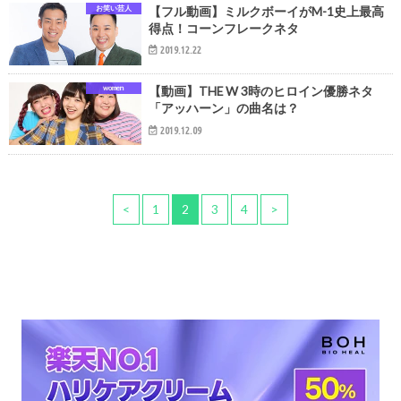
お笑い芸人
【フル動画】ミルクボーイがM-1史上最高
得点！コーンフレークネタ
2019.12.22
women
【動画】THE W 3時のヒロイン優勝ネタ
「アッハーン」の曲名は？
2019.12.09
<
1
2
3
4
>