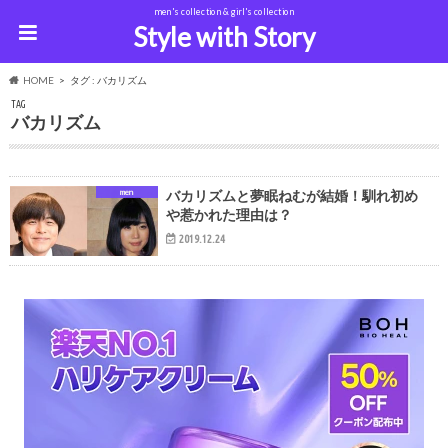
men's collection & girl's collection
Style with Story
HOME
タグ : バカリズム
TAG
バカリズム
men
バカリズムと夢眠ねむが結婚！馴れ初め
や惹かれた理由は？
2019.12.24