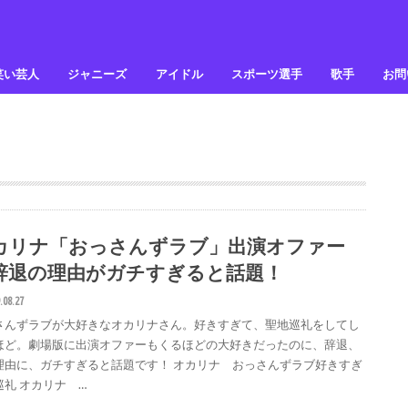
笑い芸人
ジャニーズ
アイドル
スポーツ選手
歌手
お問
カリナ「おっさんずラブ」出演オファー
辞退の理由がガチすぎると話題！
.08.27
さんずラブが大好きなオカリナさん。好きすぎて、聖地巡礼をしてし
ほど。劇場版に出演オファーもくるほどの大好きだったのに、辞退、
理由に、ガチすぎると話題です！ オカリナ おっさんずラブ好きすぎ
巡礼 オカリナ …