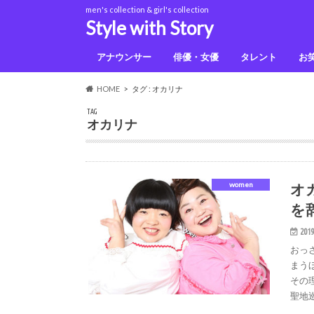
men's collection & girl's collection
Style with Story
アナウンサー
俳優・女優
タレント
お
佐藤健
上白石萌音
鈴木光
HOME
タグ : オカリナ
TAG
オカリナ
オ
women
を
2019
おっ
まう
その
聖地