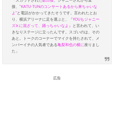
「スカウトされた
数日後
、ジャニーさんから直
接、
“KATU-TUNのコンサートあるから来ちゃいな
よ”
と電話がかかってきたそうです。言われたとお
り、横浜アリーナに足を運ぶと、
『YOUもジャニー
ズJr.に混ざって、踊っちゃいなよ』
と言われて、い
きなりステージに立ったんです。スゴいのは、その
あと。トークのコーナーでマイクを持たされて、メ
ンバーイチの人気者である
亀梨和也の横に
座りまし
た」
広告