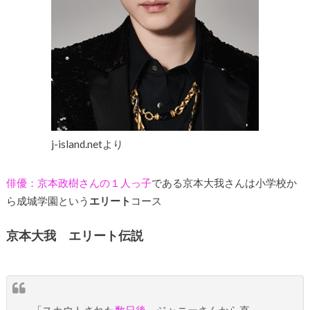
j-island.netより
俳優：京本政樹さんの１人っ子
である京本大我さんは小学校か
ら成城学園という
エリート
コース
京本大我 エリート伝説