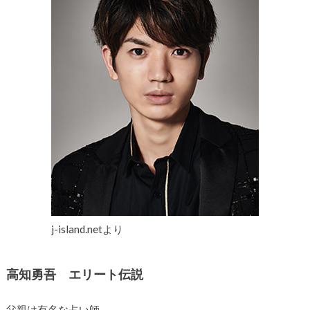
j-island.netより
高知勇吾 エリート伝説
父親は有名な占い師。