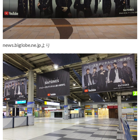
news.biglobe.ne.jpより