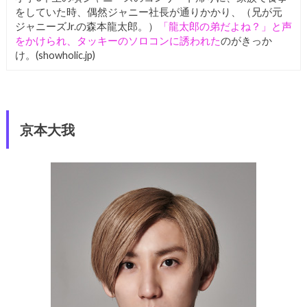
をしていた時、偶然ジャニー社長が通りかかり、（兄が元
ジャニーズJr.の森本龍太郎。）
「龍太郎の弟だよね？」と声
をかけられ、タッキーのソロコンに誘われた
のがきっか
け。(showholic.jp)
京本大我