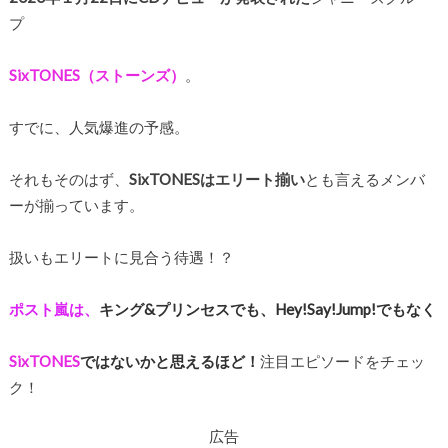
プ
SixTONES（ストーンズ）
。
すでに、人気爆進の予感。
それもそのはず、
SixTONESはエリート揃い
とも言えるメンバ
ーが揃っています。
扱いもエリートに見合う待遇！？
ポスト嵐は、
キング&プリンセスでも、Hey!Say!Jump!でもなく
SixTONES
ではないかと思えるほど！
注目エピソードをチェッ
ク！
広告