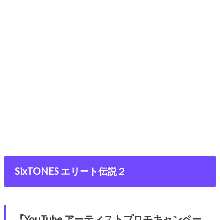
SixTONES エリート伝説２
『
YouTube アーティストプロモキャンペー