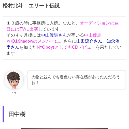
松村北斗 エリート伝説
１３歳の時に事務所に入所。なんと、
オーディションの翌
日にはTVに出演
しています。
その４ヶ月後には
中山優馬さん
が率いる
中山優馬
ｗ/B.I.Shadowのメンバーに
。さらに
山田涼介さん、知念侑
李さん
を加えた
NYC boysとしてもCDデビュー
を果たしてい
ます
大物と並んでも遜色ない存在感があったんだろう
ね！
sky
田中樹