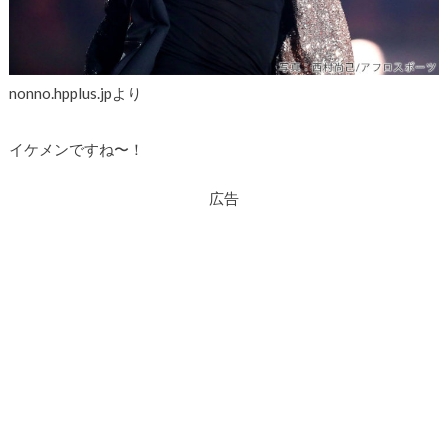
nonno.hpplus.jpより
イケメンですね〜！
広告