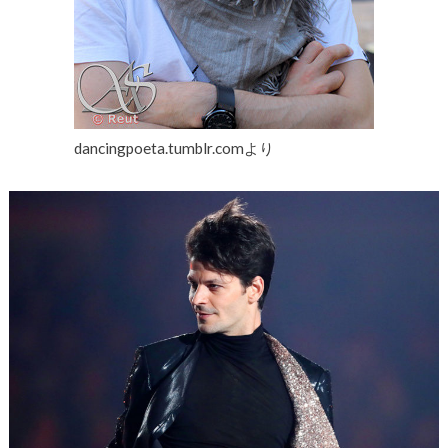
dancingpoeta.tumblr.comより