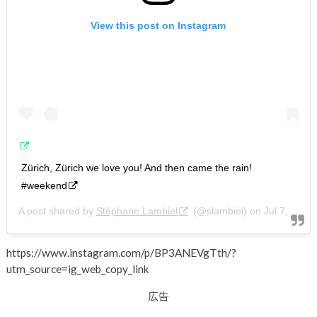
View this post on Instagram
Zürich, Zürich we love you! And then came the rain!
#weekend
A post shared by
Stéphane Lambiel
(@slambiel) on
Jul 7, 2017 at 9:50am PDT
https://www.instagram.com/p/BP3ANEVgTth/?
utm_source=ig_web_copy_link
広告