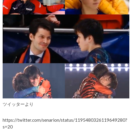
ツイッターより
https://twitter.com/senarion/status/1195480326119649280?
s=20