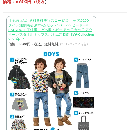
価格：6,600円（税込
）
【予約商品】送料無料 ディズニー 福袋 キッズ 2020 ネ
タバレ 通販限定 豪華6点セット 3053K ベビードール
BABYDOLL 子供服 こども服 ベビー 男の子 女の子 アウ
ター バスタオル トップス ボトムス DISNEY★Collection
2020年
価格：6600円（税込、送料無料)
(2019/12/17時点)