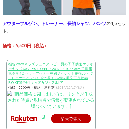
アウターブルゾン、トレーナー、長袖シャツ、パンツ
の4点セッ
ト。
価格：5,500円（税込）
福袋 2020 キッズ ジュニア ベビー 男の子 子供服 エフオ
ーキッズ 80 90 95 100 110 120 130 140 150cm 子供 服
秋冬春 4点セット アウター 中綿ジャケット 長袖tシャツ
トレーナー パンツ 中身が見える 福袋 男児 正月 新春
F.O.KIDS 予約[キッズカジュアル]
価格：5500円（税込、送料別)
(2019/12/17時点)
楽天で購入