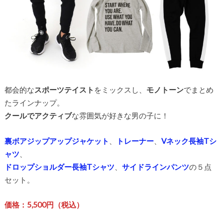
都会的な
スポーツテイスト
をミックスし、
モノトーン
でまとめ
たラインナップ。
クールでアクティブ
な雰囲気が好きな男の子に！
裏ボアジップアップジャケット
、
トレーナー
、
Vネック長袖Tシ
ャツ
、
ドロップショルダー長袖Tシャツ
、
サイドラインパンツ
の５点
セット。
価格：5,500円（税込）