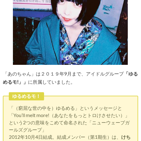
「あのちゃん」は２０１９年9月まで、アイドルグループ
「ゆる
めるモ!」」
に所属していました。
ゆるめるモ！
「（窮屈な世の中を）ゆるめる」というメッセージと
「You’ll melt more!（あなたをもっとトロけさせたい）」
という2つの意味をこめて命名された「ニューウェーブガ
ールズグループ」
2012年10月4日結成。結成メンバー（第1期生）は、
けち