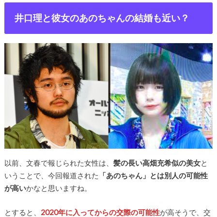
井口理と彼女のあのちゃんの結婚も近い？
以前、文春で報じられた女性は、
髪の長い高畑充希似の美女
と
いうことで、今回報道された
「あのちゃん」とは別人の可能性
が高い
かなと思いますね。
とすると、
2020年に入ってからの交際の可能性
が高そうで、交