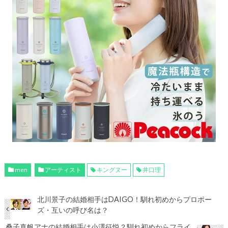
men
アーティスト
キングヌー
井口理
北川景子の結婚相手はDAIGO！馴れ初めからプロポー
ズ・互いの呼び名は？
桑子真帆アナの結婚相手は小澤征悦？馴れ初めからフライ