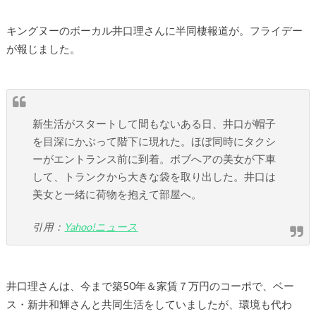
キングヌーのボーカル井口理さんに半同棲報道が。フライデー
が報じました。
新生活がスタートして間もないある日、井口が帽子
を目深にかぶって階下に現れた。ほぼ同時にタクシ
ーがエントランス前に到着。ボブへアの美女が下車
して、トランクから大きな袋を取り出した。井口は
美女と一緒に荷物を抱えて部屋へ。
引用：
Yahoo!ニュース
井口理さんは、今まで築50年＆家賃７万円のコーポで、ベー
ス・新井和輝さんと共同生活をしていましたが、環境も代わ