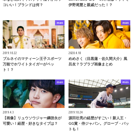
コいい！ブランドは何？
伊野尾慧と親戚だった！？
men
men
2019.10.22
2020.4.18
ブルネイのマティーン王子スポーツ
めめさく（目黒蓮・佐久間大介）風
万能でホワイトタイガーがペッ
呂友？ラブラブ画像まとめ
ト！？
men
men
2019.4.3
2019.10.24
【画像】リュウソウジャー綱啓永が
源田壮亮の経歴がすごい！新人王・
可愛い！経歴・好きなタイプは？
GG賞・侍ジャパン。グローブ・バッ
トも！