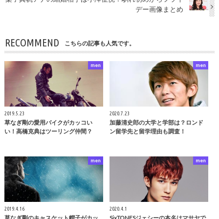
デー画像まとめ
RECOMMEND
こちらの記事も人気です。
men
men
2019.5.23
2020.7.23
草なぎ剛の愛用バイクがカッコい
加藤清史郎の大学と学部は？ロンド
い！高橋克典はツーリング仲間？
ン留学先と留学理由も調査！
men
men
2019.4.16
2020.4.1
草なぎ剛のキャスケット帽子がカッ
SixTONESジェシーの本名はマサヤで