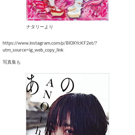
ナタリーより
https://www.instagram.com/p/Bl0XYcKF2et/?
utm_source=ig_web_copy_link
写真集も