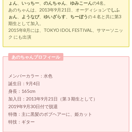
ょん
、
いっちー
、
のんちゃん
、
ゆみこーん
の4名。
あのちゃんは、2013年9月21日、オーディションで
しふ
ぉん
、
ようなぴ
、
ゆいざらす
、
ちーぼう
の４名と共に第3
期生として加入。
2015年8月には、TOKYO IDOL FESTIVAL、サマーソニッ
ク にも出演
あのちゃんプロフィール
メンバーカラー：水色
誕生日：9月4日
身長：165cm
加入日：2013年9月21日（第３期生として）
2019年9月30日付で脱退
特徴：主に黒髪のボブヘアーに、姫カット
特技：ギター